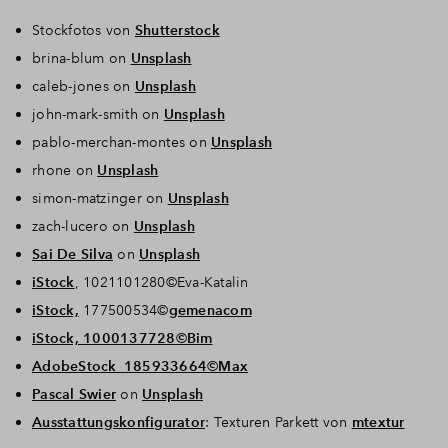
Stockfotos von
Shutterstock
brina-blum on
Unsplash
caleb-jones on
Unsplash
john-mark-smith on
Unsplash
pablo-merchan-montes on
Unsplash
rhone on
Unsplash
simon-matzinger on
Unsplash
zach-lucero on
Unsplash
Sai De Silva
on
Unsplash
iStock
, 1021101280©Eva-Katalin
iStock,
177500534©
gemenacom
iStock, 1000137728©Bim
AdobeStock_185933664©Max
Pascal Swier
on
Unsplash
Ausstattungskonfigurator
: Texturen Parkett von
mtextur