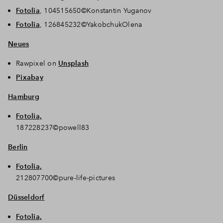
Fotolia
, 104515650©Konstantin Yuganov
Fotolia
, 126845232©YakobchukOlena
Neues
Rawpixel on
Unsplash
Pixabay
Hamburg
Fotolia,
187228237©powell83
Berlin
Fotolia,
212807700©pure-life-pictures
Düsseldorf
Fotolia,