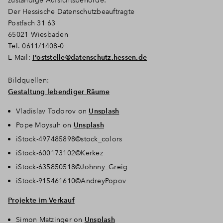
zuständige Aufsichtsbehörde:
Der Hessische Datenschutzbeauftragte
Postfach 31 63
65021 Wiesbaden
Tel. 0611/1408-0
E-Mail:
Poststelle@datenschutz.hessen.de
Bildquellen:
Gestaltung lebendiger Räume
Vladislav Todorov on
Unsplash
Pope Moysuh on
Unsplash
iStock-497485898©stock_colors
iStock-600173102©Kerkez
iStock-635850518©Johnny_Greig
iStock-915461610©AndreyPopov
Projekte im Verkauf
Simon Matzinger on
Unsplash