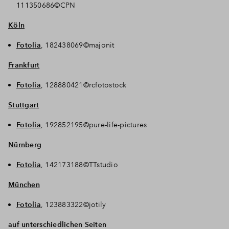
111350686©CPN
Köln
Fotolia
, 182438069©majonit
Frankfurt
Fotolia
, 128880421©rcfotostock
Stuttgart
Fotolia
, 192852195©pure-life-pictures
Nürnberg
Fotolia
, 142173188©TTstudio
München
Fotolia
, 123883322©jotily
auf unterschiedlichen Seiten