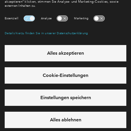
E-Mail-Adresse
Abonnieren
Möchten Sie wissen, was wir mit Ihren Daten machen? Klicken Sie hier
für unsere
Datenschutzerklärung
.
Sie haben eine Frage? Dann rufen Sie uns gerne an (
+49 69
50603738)
oder hinterlassen Sie eine Nachricht über das
Formular:
Cookies
Impressum